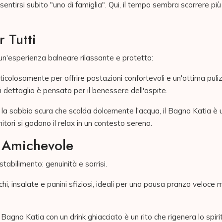
sentirsi subito "uno di famiglia". Qui, il tempo sembra scorrere pi
r Tutti
un'esperienza balneare rilassante e protetta:
ticolosamente per offrire postazioni confortevoli e un'ottima pul
i dettaglio è pensato per il benessere dell'ospite.
 la sabbia scura che scalda dolcemente l'acqua, il Bagno Katia è un
tori si godono il relax in un contesto sereno.
a Amichevole
stabilimento: genuinità e sorrisi.
chi, insalate e panini sfiziosi, ideali per una pausa pranzo veloce
Bagno Katia con un drink ghiacciato è un rito che rigenera lo spiri