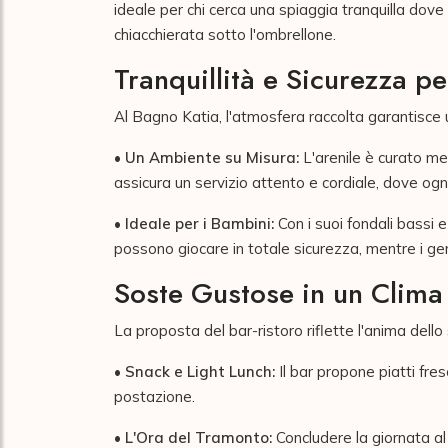
ideale per chi cerca una spiaggia tranquilla dove 
chiacchierata sotto l'ombrellone.
Tranquillità e Sicurezza pe
Al Bagno Katia, l'atmosfera raccolta garantisce 
•
Un Ambiente su Misura:
L'arenile è curato me
assicura un servizio attento e cordiale, dove ogn
•
Ideale per i Bambini:
Con i suoi fondali bassi e
possono giocare in totale sicurezza, mentre i geni
Soste Gustose in un Clim
La proposta del bar-ristoro riflette l'anima dello 
•
Snack e Light Lunch:
Il bar propone piatti fres
postazione.
•
L'Ora del Tramonto:
Concludere la giornata al 