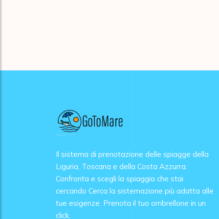
Il sistema di prenotazione delle spiagge della
Liguria, Toscana e della Costa Azzurra.
Confronta e scegli la spiaggia che stai
cercando Cerca la sistemazione più adatta alle
tue esigenze. Prenota il tuo ombrellone in un
click.