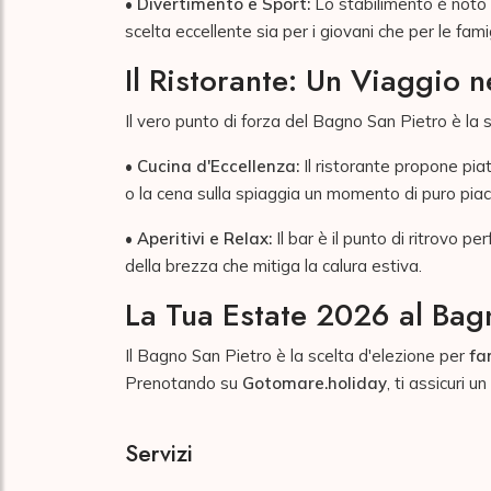
•
Divertimento e Sport:
Lo stabilimento è noto p
scelta eccellente sia per i giovani che per le fam
Il Ristorante: Un Viaggio 
Il vero punto di forza del Bagno San Pietro è la
•
Cucina d'Eccellenza:
Il ristorante propone pia
o la cena sulla spiaggia un momento di puro pia
•
Aperitivi e Relax:
Il bar è il punto di ritrovo p
della brezza che mitiga la calura estiva.
La Tua Estate 2026 al Bag
Il Bagno San Pietro è la scelta d'elezione per
fa
Prenotando su
Gotomare.holiday
, ti assicuri 
Servizi