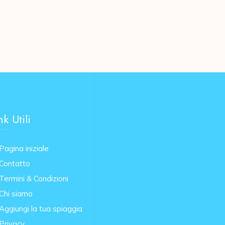
nk Utili
Pagina iniziale
Contatto
Termini & Condizioni
Chi siamo
Aggiungi la tua spiaggia
Privacy