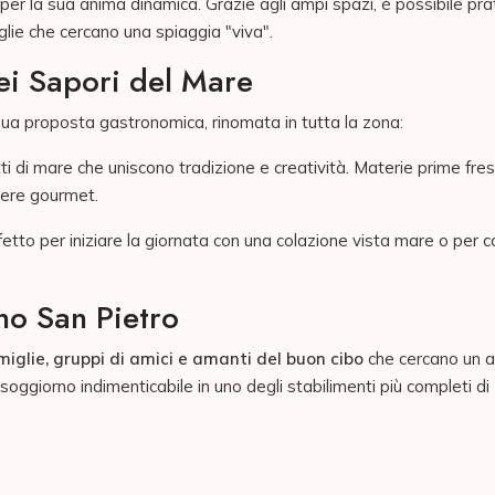
er la sua anima dinamica. Grazie agli ampi spazi, è possibile prat
iglie che cercano una spiaggia "viva".
nei Sapori del Mare
 sua proposta gastronomica, rinomata in tutta la zona:
tti di mare che uniscono tradizione e creatività. Materie prime fr
cere gourmet.
erfetto per iniziare la giornata con una colazione vista mare o per
no San Pietro
miglie, gruppi di amici e amanti del buon cibo
che cercano un a
un soggiorno indimenticabile in uno degli stabilimenti più completi d