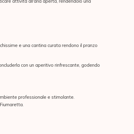
icare attività all'aria aperta, rendendolo una
eschissime e una cantina curata rendono il pranzo
 concluderla con un aperitivo rinfrescante, godendo
mbiente professionale e stimolante.
i Fiumaretta.