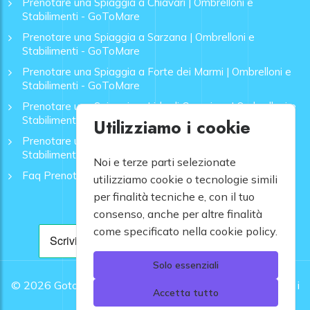
Prenotare una Spiaggia a Chiavari | Ombrelloni e
Stabilimenti - GoToMare
Prenotare una Spiaggia a Sarzana | Ombrelloni e
Stabilimenti - GoToMare
Prenotare una Spiaggia a Forte dei Marmi | Ombrelloni e
Stabilimenti - GoToMare
Prenotare una Spiaggia a Lido di Camaiore | Ombrelloni e
Stabilimenti - GoToMare
Utilizziamo i cookie
Prenotare una Spiaggia a Rapallo | Ombrelloni e
Stabilimenti - GoToMare
Noi e terze parti selezionate
Faq Prenotazione Spiagge
utilizziamo cookie o tecnologie simili
per finalità tecniche e, con il tuo
consenso, anche per altre finalità
come specificato nella cookie policy.
Solo essenziali
© 2026
Gotomare srl - Partita IVA 12948810960 .
Tutti i
Accetta tutto
diritti riservati.