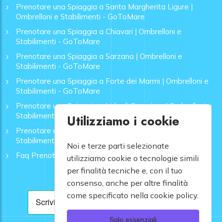
Prenotare una Spiaggia a Santa Margherita Ligure |
Ombrelloni e Stabilimenti - GoToMare
Prenotare una Spiaggia a Chiavari | Ombrelloni e
Stabilimenti - GoToMare
Prenotare una Spiaggia a Sarzana | Ombrelloni e
Stabilimenti - GoToMare
Prenotare una Spiaggia a Forte dei Marmi | Ombrelloni e
Stabilimenti - GoToMare
Prenotare una Spiaggia a Lido di Camaiore | Ombrelloni e
Stabilimenti - GoToMare
Utilizziamo i cookie
Prenotare una Spiaggia a Rapallo | Ombrelloni e
Stabilimenti - GoToMare
Noi e terze parti selezionate
Faq Prenotazione Spiagge
utilizziamo cookie o tecnologie simili
per finalità tecniche e, con il tuo
consenso, anche per altre finalità
come specificato nella cookie policy.
Solo essenziali