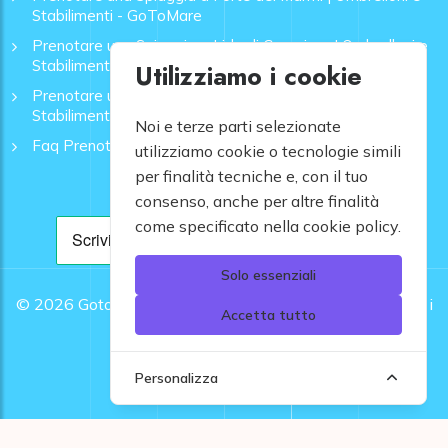
Stabilimenti - GoToMare
Prenotare una Spiaggia a Lido di Camaiore | Ombrelloni e
Stabilimenti - GoToMare
Utilizziamo i cookie
Prenotare una Spiaggia a Rapallo | Ombrelloni e
Stabilimenti - GoToMare
Noi e terze parti selezionate
Faq Prenotazione Spiagge
utilizziamo cookie o tecnologie simili
per finalità tecniche e, con il tuo
consenso, anche per altre finalità
come specificato nella cookie policy.
Solo essenziali
© 2026
Gotomare srl - Partita IVA 12948810960 .
Tutti i
Accetta tutto
diritti riservati.
Personalizza