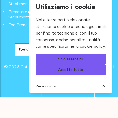
Stabilimenti - GoToMare
Utilizziamo i cookie
Prenotare una Spiaggia a Rapallo | Ombrelloni e
Stabilimenti - GoToMare
Noi e terze parti selezionate
Faq Prenotazione Spiagge
utilizziamo cookie o tecnologie simili
per finalità tecniche e, con il tuo
consenso, anche per altre finalità
come specificato nella cookie policy.
Solo essenziali
© 2026
Gotomare srl - Partita IVA 12948810960 .
Tutti i
Accetta tutto
diritti riservati.
Personalizza