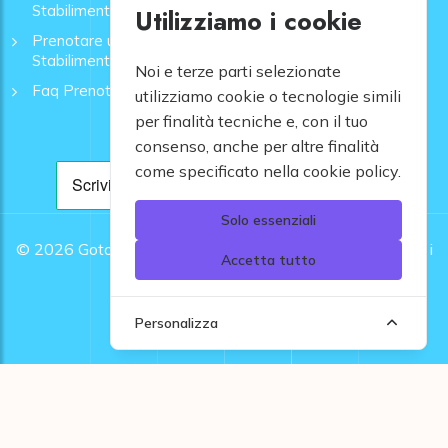
Stabilimenti - GoToMare
Utilizziamo i cookie
Prenotare una Spiaggia a Rapallo | Ombrelloni e
Stabilimenti - GoToMare
Noi e terze parti selezionate
Faq Prenotazione Spiagge
utilizziamo cookie o tecnologie simili
per finalità tecniche e, con il tuo
consenso, anche per altre finalità
come specificato nella cookie policy.
Solo essenziali
© 2026
Gotomare srl - Partita IVA 12948810960 .
Tutti i
Accetta tutto
diritti riservati.
Personalizza