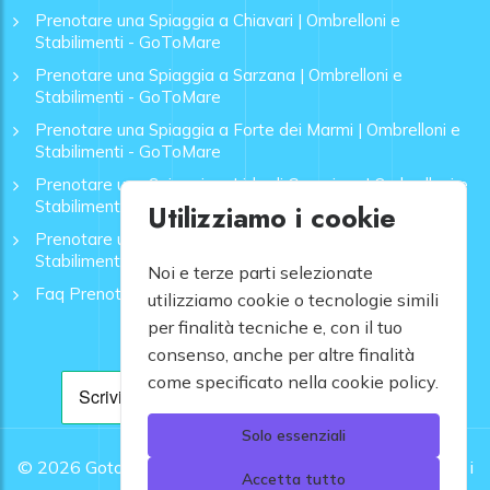
Prenotare una Spiaggia a Chiavari | Ombrelloni e
Stabilimenti - GoToMare
Prenotare una Spiaggia a Sarzana | Ombrelloni e
Stabilimenti - GoToMare
Prenotare una Spiaggia a Forte dei Marmi | Ombrelloni e
Stabilimenti - GoToMare
Prenotare una Spiaggia a Lido di Camaiore | Ombrelloni e
Stabilimenti - GoToMare
Utilizziamo i cookie
Prenotare una Spiaggia a Rapallo | Ombrelloni e
Stabilimenti - GoToMare
Noi e terze parti selezionate
Faq Prenotazione Spiagge
utilizziamo cookie o tecnologie simili
per finalità tecniche e, con il tuo
consenso, anche per altre finalità
come specificato nella cookie policy.
Solo essenziali
© 2026
Gotomare srl - Partita IVA 12948810960 .
Tutti i
Accetta tutto
diritti riservati.