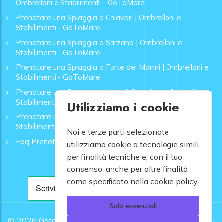
Ombrelloni e Stabilimenti - GoToMare
Prenotare una Spiaggia a Chiavari | Ombrelloni e
Stabilimenti - GoToMare
Prenotare una Spiaggia a Sarzana | Ombrelloni e
Stabilimenti - GoToMare
Prenotare una Spiaggia a Forte dei Marmi | Ombrelloni e
Stabilimenti - GoToMare
Prenotare una Spiaggia a Lido di Camaiore | Ombrelloni e
Stabilimenti - GoToMare
Utilizziamo i cookie
Prenotare una Spiaggia a Rapallo | Ombrelloni e
Stabilimenti - GoToMare
Noi e terze parti selezionate
Faq Prenotazione Spiagge
utilizziamo cookie o tecnologie simili
per finalità tecniche e, con il tuo
consenso, anche per altre finalità
come specificato nella cookie policy.
Solo essenziali
© 2026
Gotomare srl - Partita IVA 12948810960 .
Tutti i