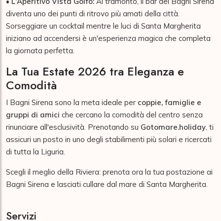
•
L'Aperitivo Vista Golfo:
Al tramonto, il bar dei Bagni Sirena
diventa uno dei punti di ritrovo più amati della città.
Sorseggiare un cocktail mentre le luci di Santa Margherita
iniziano ad accendersi è un'esperienza magica che completa
la giornata perfetta.
La Tua Estate 2026 tra Eleganza e
Comodità
I Bagni Sirena sono la meta ideale per
coppie, famiglie e
gruppi di amici
che cercano la comodità del centro senza
rinunciare all'esclusività. Prenotando su
Gotomare.holiday
, ti
assicuri un posto in uno degli stabilimenti più solari e ricercati
di tutta la Liguria.
Scegli il meglio della Riviera: prenota ora la tua postazione ai
Bagni Sirena e lasciati cullare dal mare di Santa Margherita.
Servizi