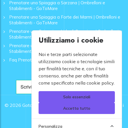
Prenotare una Spiaggia a Sarzana | Ombrelloni e
Stabilimenti - GoToMare
Prenotare una Spiaggia a Forte dei Marmi | Ombrelloni e
Stabilimenti - GoToMare
Prenotare una Spiaggia a Lido di Camaiore | Ombrelloni e
Stabilimenti - GoToMare
Utilizziamo i cookie
Prenotare una Spiaggia a Rapallo | Ombrelloni e
Stabilimenti - GoToMare
Noi e terze parti selezionate
Faq Prenotazione Spiagge
utilizziamo cookie o tecnologie simili
per finalità tecniche e, con il tuo
consenso, anche per altre finalità
come specificato nella cookie policy.
Solo essenziali
© 2026
Gotomare srl - Partita IVA 12948810960 .
Tutti i
Accetta tutto
diritti riservati.
Personalizza