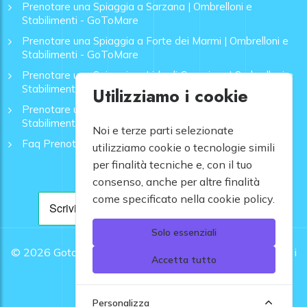
Prenotare una Spiaggia a Sarzana | Ombrelloni e
Stabilimenti - GoToMare
Prenotare una Spiaggia a Forte dei Marmi | Ombrelloni e
Stabilimenti - GoToMare
Prenotare una Spiaggia a Lido di Camaiore | Ombrelloni e
Stabilimenti - GoToMare
Utilizziamo i cookie
Prenotare una Spiaggia a Rapallo | Ombrelloni e
Stabilimenti - GoToMare
Noi e terze parti selezionate
Faq Prenotazione Spiagge
utilizziamo cookie o tecnologie simili
per finalità tecniche e, con il tuo
consenso, anche per altre finalità
come specificato nella cookie policy.
Solo essenziali
© 2026
Gotomare srl - Partita IVA 12948810960 .
Tutti i
Accetta tutto
diritti riservati.
Personalizza