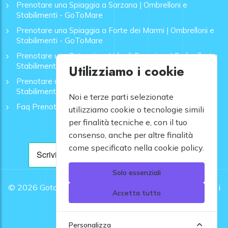
Prenotare una Spiaggia a Sarzana | Ombrelloni e
Stabilimenti - GoToMare
Prenotare una Spiaggia a Forte dei Marmi | Ombrelloni e
Stabilimenti - GoToMare
Prenotare una Spiaggia a Lido di Camaiore | Ombrelloni e
Stabilimenti - GoToMare
Utilizziamo i cookie
Prenotare una Spiaggia a Rapallo | Ombrelloni e
Stabilimenti - GoToMare
Noi e terze parti selezionate
Faq Prenotazione Spiagge
utilizziamo cookie o tecnologie simili
per finalità tecniche e, con il tuo
consenso, anche per altre finalità
come specificato nella cookie policy.
Solo essenziali
© 2026
Gotomare srl - Partita IVA 12948810960 .
Tutti i
Accetta tutto
diritti riservati.
Personalizza