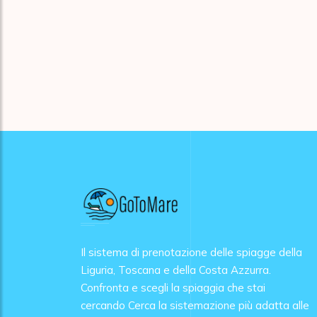
Il sistema di prenotazione delle spiagge della
Liguria, Toscana e della Costa Azzurra.
Confronta e scegli la spiaggia che stai
cercando Cerca la sistemazione più adatta alle