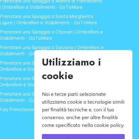
Prenotare una Spiaggia a Marina di Pietrasanta
| Ombrelloni e Stabilimenti - GoToMare
Prenotare una Spiaggia a Santa Margherita
Ligure | Ombrelloni e Stabilimenti - GoToMare
Prenotare una Spiaggia a Chiavari | Ombrelloni e
Stabilimenti - GoToMare
Prenotare una Spiaggia a Sarzana | Ombrelloni e
Stabilimenti - GoToMare
Utilizziamo i
Prenotare una Spiaggia a Forte dei Marmi |
Ombrelloni e Stabilimenti - GoToMare
cookie
Prenotare una Spiaggia a Lido di Camaiore |
Ombrelloni e Stabilimenti - GoToMare
Prenotare una Spiaggia a Rapallo | Ombrelloni e
Noi e terze parti selezionate
Stabilimenti - GoToMare
utilizziamo cookie o tecnologie simili
Faq Prenotazione Spiagge
per finalità tecniche e, con il tuo
consenso, anche per altre finalità
come specificato nella cookie policy.