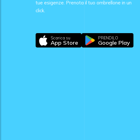
tue esigenze. Prenota il tuo ombrellone in un
click.
Scarica su
PRENDILO
App Store
Google Play