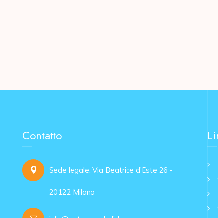
Contatto
Li
Sede legale: Via Beatrice d'Este 26 -
20122 Milano