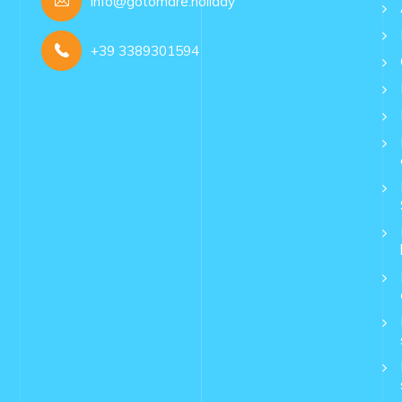
info@gotomare.holiday
+39 3389301594