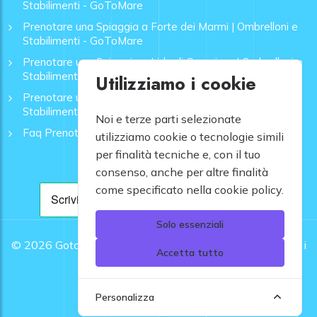
Stabilimenti - GoToMare
Prenotare una Spiaggia a Forte dei Marmi | Ombrelloni e
Stabilimenti - GoToMare
Prenotare una Spiaggia a Lido di Camaiore | Ombrelloni e
Stabilimenti - GoToMare
Utilizziamo i cookie
Prenotare una Spiaggia a Rapallo | Ombrelloni e
Stabilimenti - GoToMare
Noi e terze parti selezionate
Faq Prenotazione Spiagge
utilizziamo cookie o tecnologie simili
per finalità tecniche e, con il tuo
consenso, anche per altre finalità
come specificato nella cookie policy.
Solo essenziali
© 2026
Gotomare srl - Partita IVA 12948810960 .
Tutti i
Accetta tutto
diritti riservati.
Personalizza