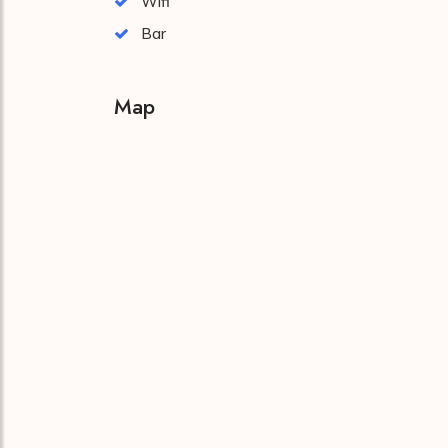
Wifi
Bar
Map