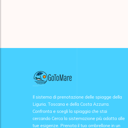
Il sistema di prenotazione delle spiagge della
Liguria, Toscana e della Costa Azzurra.
Confronta e scegli la spiaggia che stai
cercando Cerca la sistemazione più adatta alle
tue esigenze. Prenota il tuo ombrellone in un