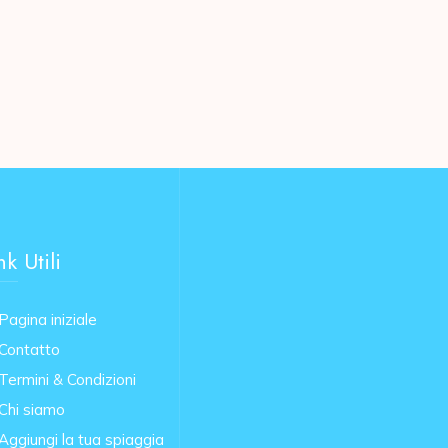
nk Utili
Pagina iniziale
Contatto
Termini & Condizioni
Chi siamo
Aggiungi la tua spiaggia