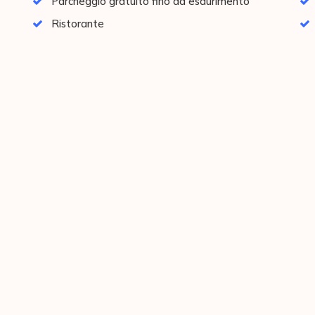
Parcheggio gratuito fino ad esaurimento
Ristorante