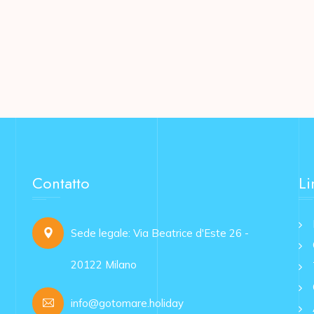
Contatto
Li
Sede legale: Via Beatrice d'Este 26 -
20122 Milano
info@gotomare.holiday