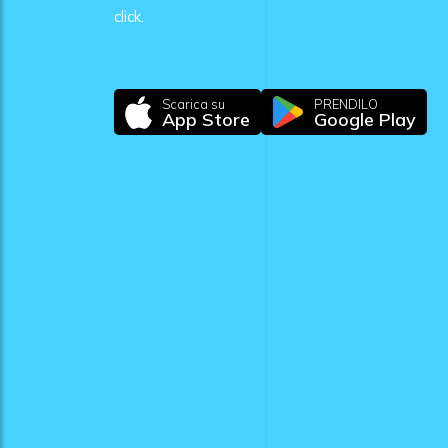
click.
Scarica su
PRENDILO
App Store
Google Play