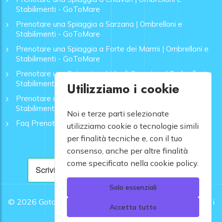
Stabilimenti - GoToMare
Prenotare una Spiaggia a Sarzana | Ombrelloni e
Stabilimenti - GoToMare
Prenotare una Spiaggia a Forte dei Marmi | Ombrelloni e
Stabilimenti - GoToMare
Prenotare una Spiaggia a Lido di Camaiore | Ombrelloni e
Stabilimenti - GoToMare
Utilizziamo i cookie
Prenotare una Spiaggia a Rapallo | Ombrelloni e
Stabilimenti - GoToMare
Noi e terze parti selezionate
Faq Prenotazione Spiagge
utilizziamo cookie o tecnologie simili
per finalità tecniche e, con il tuo
consenso, anche per altre finalità
come specificato nella cookie policy.
Solo essenziali
© 2026
Gotomare srl - Partita IVA 12948810960 .
Tutti i
Accetta tutto
diritti riservati.