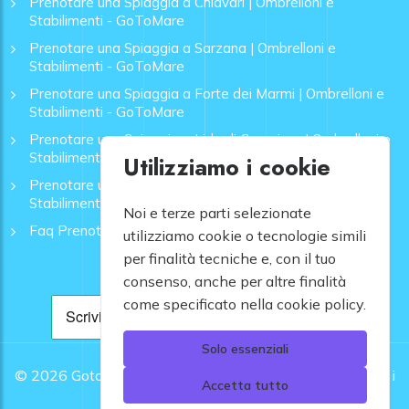
Prenotare una Spiaggia a Chiavari | Ombrelloni e
Stabilimenti - GoToMare
Prenotare una Spiaggia a Sarzana | Ombrelloni e
Stabilimenti - GoToMare
Prenotare una Spiaggia a Forte dei Marmi | Ombrelloni e
Stabilimenti - GoToMare
Prenotare una Spiaggia a Lido di Camaiore | Ombrelloni e
Stabilimenti - GoToMare
Utilizziamo i cookie
Prenotare una Spiaggia a Rapallo | Ombrelloni e
Stabilimenti - GoToMare
Noi e terze parti selezionate
Faq Prenotazione Spiagge
utilizziamo cookie o tecnologie simili
per finalità tecniche e, con il tuo
consenso, anche per altre finalità
come specificato nella cookie policy.
Solo essenziali
© 2026
Gotomare srl - Partita IVA 12948810960 .
Tutti i
Accetta tutto
diritti riservati.