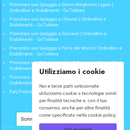
Prenotare una Spiaggia a Santa Margherita Ligure |
Ombrelloni e Stabilimenti - GoToMare
Prenotare una Spiaggia a Chiavari | Ombrelloni e
Stabilimenti - GoToMare
Prenotare una Spiaggia a Sarzana | Ombrelloni e
Stabilimenti - GoToMare
Prenotare una Spiaggia a Forte dei Marmi | Ombrelloni e
Stabilimenti - GoToMare
Prenotare una Spiaggia a Lido di Camaiore | Ombrelloni e
Stabilimenti - GoToMare
Utilizziamo i cookie
Prenotare una Spiaggia a Rapallo | Ombrelloni e
Stabilimenti - GoToMare
Noi e terze parti selezionate
Faq Prenotazione Spiagge
utilizziamo cookie o tecnologie simili
per finalità tecniche e, con il tuo
consenso, anche per altre finalità
come specificato nella cookie policy.
Solo essenziali