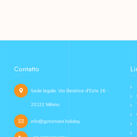
Contatto
Li
Sede legale: Via Beatrice d'Este 26 -
20122 Milano
info@gotomare.holiday