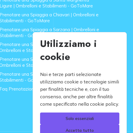
Ligure | Ombrelloni e Stabilimenti - GoToMare
Prenotare una Spiaggia a Chiavari | Ombrelloni e
Stabilimenti - GoToMare
Prenotare una Spiaggia a Sarzana | Ombrelloni e
Stabilimenti - GoToMare
Utilizziamo i
Prenotare una Spiaggia a Forte dei Marmi |
Ombrelloni e Stabilimenti - GoToMare
cookie
Prenotare una Spiaggia a Lido di Camaiore |
Ombrelloni e Stabilimenti - GoToMare
Prenotare una Spiaggia a Rapallo | Ombrelloni e
Noi e terze parti selezionate
Stabilimenti - GoToMare
utilizziamo cookie o tecnologie simili
Faq Prenotazione Spiagge
per finalità tecniche e, con il tuo
consenso, anche per altre finalità
come specificato nella cookie policy.
Solo essenziali
Accetta tutto