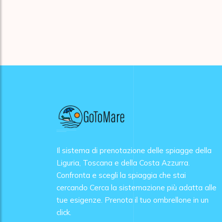
Il sistema di prenotazione delle spiagge della
Liguria, Toscana e della Costa Azzurra.
Confronta e scegli la spiaggia che stai
cercando Cerca la sistemazione più adatta alle
tue esigenze. Prenota il tuo ombrellone in un
click.