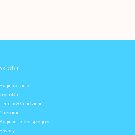
nk Utili
Pagina iniziale
Contatto
Termini & Condizioni
Chi siamo
Aggiungi la tua spiaggia
Privacy