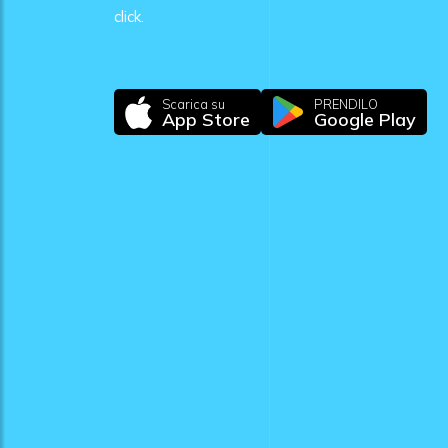
click.
Scarica su
PRENDILO
App Store
Google Play