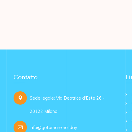
Contatto
Li
Sede legale: Via Beatrice d'Este 26 -
20122 Milano
info@gotomare.holiday