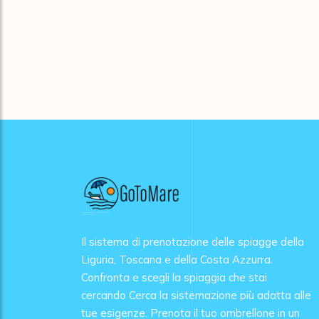
Il sistema di prenotazione delle spiagge della
Liguria, Toscana e della Costa Azzurra.
Confronta e scegli la spiaggia che stai
cercando Cerca la sistemazione più adatta alle
tue esigenze. Prenota il tuo ombrellone in un