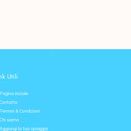
nk Utili
Pagina iniziale
Contatto
Termini & Condizioni
Chi siamo
Aggiungi la tua spiaggia