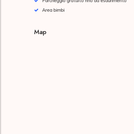
Parcheggio gratuito fino ad esaurimento
Area bimbi
Map