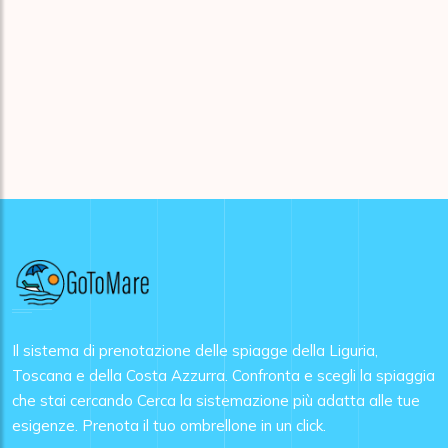
Il sistema di prenotazione delle spiagge della Liguria,
Toscana e della Costa Azzurra. Confronta e scegli la spiaggia
che stai cercando Cerca la sistemazione più adatta alle tue
esigenze. Prenota il tuo ombrellone in un click.