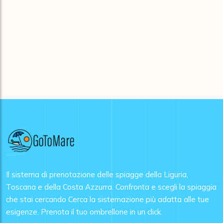
Il sistema di prenotazione delle spiagge della Liguria,
Toscana e della Costa Azzurra. Confronta e scegli la spiaggia
che stai cercando Cerca la sistemazione più adatta alle tue
esigenze. Prenota il tuo ombrellone in un click.