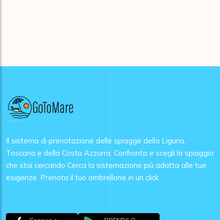
Il sistema di prenotazione delle spiagge della Liguria,
Toscana e della Costa Azzurra. Confronta e scegli la spiaggia
che stai cercando Cerca la sistemazione più adatta alle tue
esigenze. Prenota il tuo ombrellone in un click.