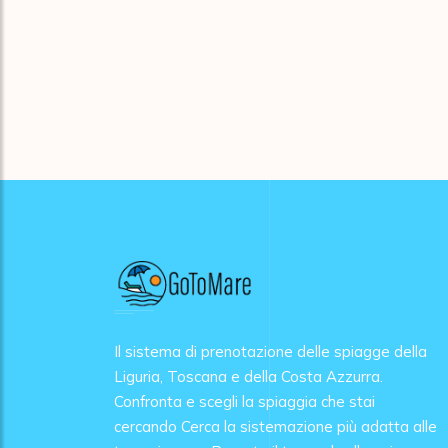
Il sistema di prenotazione delle spiagge della
Liguria, Toscana e della Costa Azzurra.
Confronta e scegli la spiaggia che stai
cercando Cerca la sistemazione più adatta alle