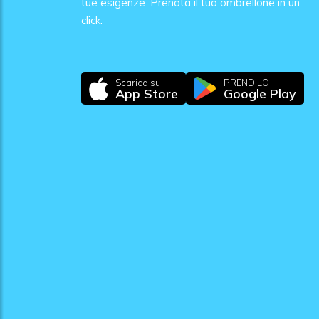
tue esigenze. Prenota il tuo ombrellone in un
click.
Scarica su
PRENDILO
App Store
Google Play