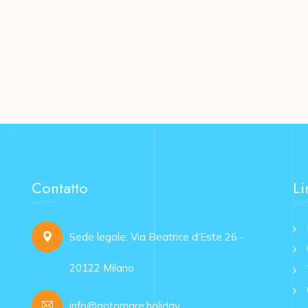
Contatto
Li
Sede legale: Via Beatrice d'Este 26 -
20122 Milano
info@gotomare.holiday