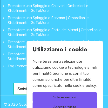
Prenotare una Spiaggia a Chiavari | Ombrelloni e
Stabilimenti - GoToMare
Prenotare una Spiaggia a Sarzana | Ombrelloni e
Stabilimenti - GoToMare
Prenotare una Spiaggia a Forte dei Marmi | Ombrelloni e
Stabilimenti - GoToMare
Prenotare una Spiaggia a Lido di Camaiore | Ombrelloni e
Stabilimenti - GoToMare
Utilizziamo i cookie
Prenotare una Spiaggia a Rapallo | Ombrelloni e
Stabilimenti - GoToMare
Noi e terze parti selezionate
Faq Prenotazione Spiagge
utilizziamo cookie o tecnologie simili
per finalità tecniche e, con il tuo
consenso, anche per altre finalità
come specificato nella cookie policy.
Solo essenziali
© 2026
Gotomare srl - Partita IVA 12948810960 .
Tutti i
Accetta tutto