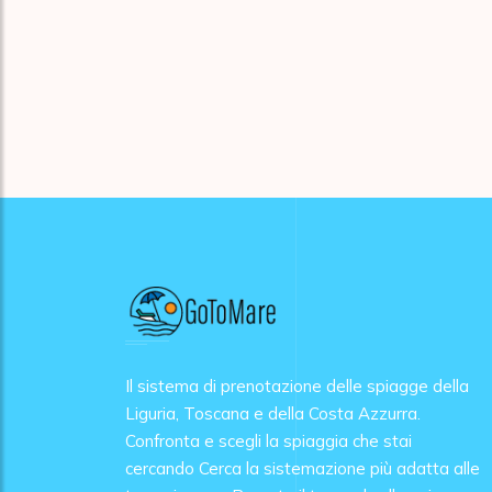
Il sistema di prenotazione delle spiagge della
Liguria, Toscana e della Costa Azzurra.
Confronta e scegli la spiaggia che stai
cercando Cerca la sistemazione più adatta alle