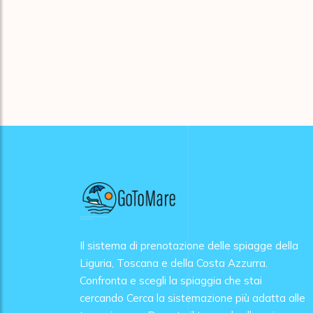
Il sistema di prenotazione delle spiagge della
Liguria, Toscana e della Costa Azzurra.
Confronta e scegli la spiaggia che stai
cercando Cerca la sistemazione più adatta alle