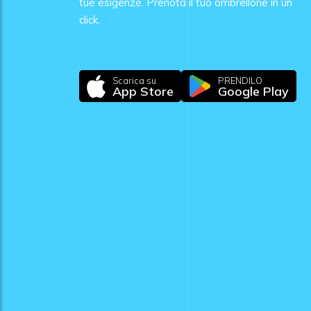
tue esigenze. Prenota il tuo ombrellone in un
click.
Scarica su
PRENDILO
App Store
Google Play