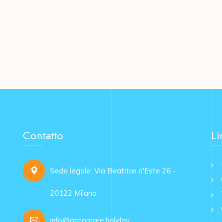
Contatto
Li
Sede legale: Via Beatrice d'Este 26 -
20122 Milano
info@gotomare.holiday