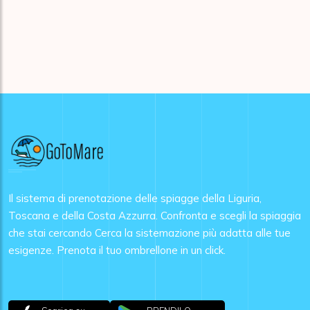
Il sistema di prenotazione delle spiagge della Liguria,
Toscana e della Costa Azzurra. Confronta e scegli la spiaggia
che stai cercando Cerca la sistemazione più adatta alle tue
esigenze. Prenota il tuo ombrellone in un click.