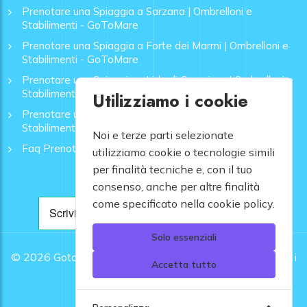
Prenotare una Spiaggia a Sarzana | Ombrelloni e
Stabilimenti - GoToMare
Prenotare una Spiaggia a Forte dei Marmi | Ombrelloni e
Stabilimenti - GoToMare
Prenotare una Spiaggia a Lido di Camaiore | Ombrelloni e
Stabilimenti - GoToMare
Utilizziamo i cookie
Prenotare una Spiaggia a Rapallo | Ombrelloni e
Stabilimenti - GoToMare
Noi e terze parti selezionate
Faq Prenotazione Spiagge
utilizziamo cookie o tecnologie simili
per finalità tecniche e, con il tuo
consenso, anche per altre finalità
come specificato nella cookie policy.
Solo essenziali
© 2026
Gotomare srl - Partita IVA 12948810960 .
Tutti i
Accetta tutto
diritti riservati.