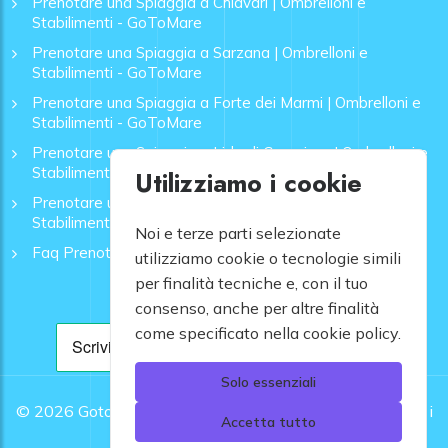
Prenotare una Spiaggia a Chiavari | Ombrelloni e
Stabilimenti - GoToMare
Prenotare una Spiaggia a Sarzana | Ombrelloni e
Stabilimenti - GoToMare
Prenotare una Spiaggia a Forte dei Marmi | Ombrelloni e
Stabilimenti - GoToMare
Prenotare una Spiaggia a Lido di Camaiore | Ombrelloni e
Stabilimenti - GoToMare
Utilizziamo i cookie
Prenotare una Spiaggia a Rapallo | Ombrelloni e
Stabilimenti - GoToMare
Noi e terze parti selezionate
Faq Prenotazione Spiagge
utilizziamo cookie o tecnologie simili
per finalità tecniche e, con il tuo
consenso, anche per altre finalità
come specificato nella cookie policy.
Solo essenziali
© 2026
Gotomare srl - Partita IVA 12948810960 .
Tutti i
Accetta tutto
diritti riservati.