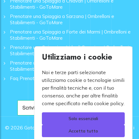
Prenotare una Spiaggia a Chiavari | Ombrelloni e
Stabilimenti - GoToMare
Prenotare una Spiaggia a Sarzana | Ombrelloni e
Stabilimenti - GoToMare
Prenotare una Spiaggia a Forte dei Marmi | Ombrelloni e
Stabilimenti - GoToMare
Prenotare una Spiaggia a Lido di Camaiore | Ombrelloni e
Stabilimenti - GoToMare
Utilizziamo i cookie
Prenotare una Spiaggia a Rapallo | Ombrelloni e
Stabilimenti - GoToMare
Noi e terze parti selezionate
Faq Prenotazione Spiagge
utilizziamo cookie o tecnologie simili
per finalità tecniche e, con il tuo
consenso, anche per altre finalità
come specificato nella cookie policy.
Solo essenziali
© 2026
Gotomare srl - Partita IVA 12948810960 .
Tutti i
Accetta tutto
diritti riservati.