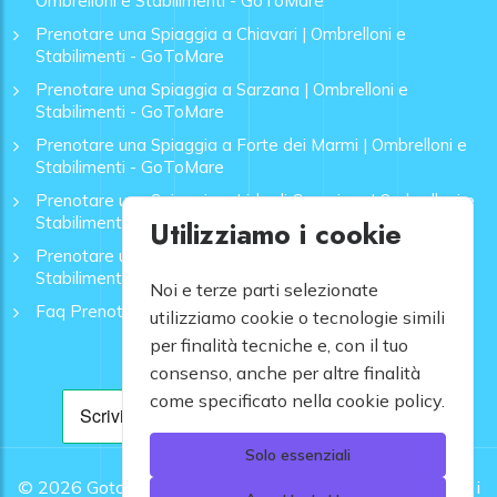
Ombrelloni e Stabilimenti - GoToMare
Prenotare una Spiaggia a Chiavari | Ombrelloni e
Stabilimenti - GoToMare
Prenotare una Spiaggia a Sarzana | Ombrelloni e
Stabilimenti - GoToMare
Prenotare una Spiaggia a Forte dei Marmi | Ombrelloni e
Stabilimenti - GoToMare
Prenotare una Spiaggia a Lido di Camaiore | Ombrelloni e
Stabilimenti - GoToMare
Utilizziamo i cookie
Prenotare una Spiaggia a Rapallo | Ombrelloni e
Stabilimenti - GoToMare
Noi e terze parti selezionate
Faq Prenotazione Spiagge
utilizziamo cookie o tecnologie simili
per finalità tecniche e, con il tuo
consenso, anche per altre finalità
come specificato nella cookie policy.
Solo essenziali
© 2026
Gotomare srl - Partita IVA 12948810960 .
Tutti i