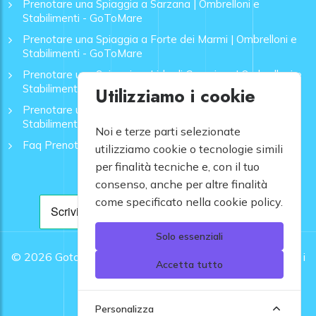
Prenotare una Spiaggia a Sarzana | Ombrelloni e
Stabilimenti - GoToMare
Prenotare una Spiaggia a Forte dei Marmi | Ombrelloni e
Stabilimenti - GoToMare
Prenotare una Spiaggia a Lido di Camaiore | Ombrelloni e
Stabilimenti - GoToMare
Utilizziamo i cookie
Prenotare una Spiaggia a Rapallo | Ombrelloni e
Stabilimenti - GoToMare
Noi e terze parti selezionate
Faq Prenotazione Spiagge
utilizziamo cookie o tecnologie simili
per finalità tecniche e, con il tuo
consenso, anche per altre finalità
come specificato nella cookie policy.
Solo essenziali
© 2026
Gotomare srl - Partita IVA 12948810960 .
Tutti i
Accetta tutto
diritti riservati.
Personalizza