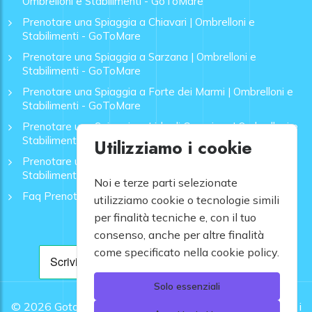
Ombrelloni e Stabilimenti - GoToMare
Prenotare una Spiaggia a Chiavari | Ombrelloni e
Stabilimenti - GoToMare
Prenotare una Spiaggia a Sarzana | Ombrelloni e
Stabilimenti - GoToMare
Prenotare una Spiaggia a Forte dei Marmi | Ombrelloni e
Stabilimenti - GoToMare
Prenotare una Spiaggia a Lido di Camaiore | Ombrelloni e
Stabilimenti - GoToMare
Utilizziamo i cookie
Prenotare una Spiaggia a Rapallo | Ombrelloni e
Stabilimenti - GoToMare
Noi e terze parti selezionate
Faq Prenotazione Spiagge
utilizziamo cookie o tecnologie simili
per finalità tecniche e, con il tuo
consenso, anche per altre finalità
come specificato nella cookie policy.
Solo essenziali
© 2026
Gotomare srl - Partita IVA 12948810960 .
Tutti i