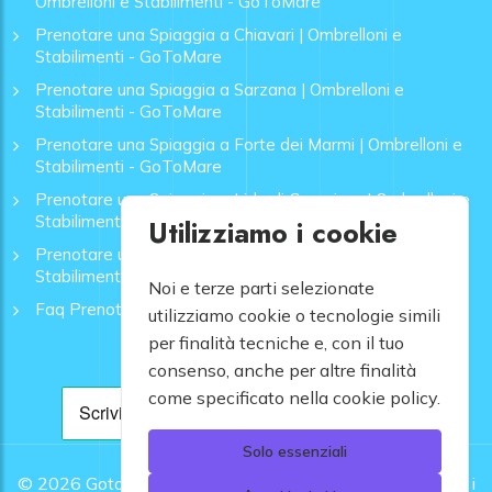
Ombrelloni e Stabilimenti - GoToMare
Prenotare una Spiaggia a Chiavari | Ombrelloni e
Stabilimenti - GoToMare
Prenotare una Spiaggia a Sarzana | Ombrelloni e
Stabilimenti - GoToMare
Prenotare una Spiaggia a Forte dei Marmi | Ombrelloni e
Stabilimenti - GoToMare
Prenotare una Spiaggia a Lido di Camaiore | Ombrelloni e
Stabilimenti - GoToMare
Utilizziamo i cookie
Prenotare una Spiaggia a Rapallo | Ombrelloni e
Stabilimenti - GoToMare
Noi e terze parti selezionate
Faq Prenotazione Spiagge
utilizziamo cookie o tecnologie simili
per finalità tecniche e, con il tuo
consenso, anche per altre finalità
come specificato nella cookie policy.
Solo essenziali
© 2026
Gotomare srl - Partita IVA 12948810960 .
Tutti i