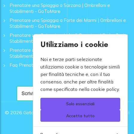
Prenotare una Spiaggia a Sarzana | Ombrelloni e
Stabilimenti - GoToMare
Prenotare una Spiaggia a Forte dei Marmi | Ombrelloni e
Stabilimenti - GoToMare
Prenotare una Spiaggia a Lido di Camaiore | Ombrelloni e
Stabilimenti - GoToMare
Utilizziamo i cookie
Prenotare una Spiaggia a Rapallo | Ombrelloni e
Stabilimenti - GoToMare
Noi e terze parti selezionate
Faq Prenotazione Spiagge
utilizziamo cookie o tecnologie simili
per finalità tecniche e, con il tuo
consenso, anche per altre finalità
come specificato nella cookie policy.
Solo essenziali
© 2026
Gotomare srl - Partita IVA 12948810960 .
Tutti i
Accetta tutto
diritti riservati.