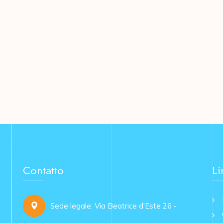
Contatto
Li
Sede legale: Via Beatrice d'Este 26 -