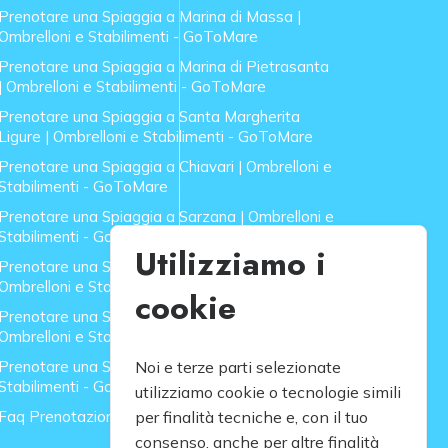
Prenotare una Spiaggia a Marina di Massa |
Ombrelloni e Stabilimenti - GoToMare
Prenotare una Spiaggia a Marina di Pietrasanta
| Ombrelloni e Stabilimenti - GoToMare
Prenotare una Spiaggia a Santa Margherita
Ligure | Ombrelloni e Stabilimenti - GoToMare
Prenotare una Spiaggia a Chiavari | Ombrelloni e
Stabilimenti - GoToMare
Prenotare una Spiaggia a Sarzana | Ombrelloni e
Stabilimenti - GoToMare
Utilizziamo i
Prenotare una Spiaggia a Forte dei Marmi |
Ombrelloni e Stabilimenti - GoToMare
cookie
Prenotare una Spiaggia a Lido di Camaiore |
Ombrelloni e Stabilimenti - GoToMare
Prenotare una Spiaggia a Rapallo | Ombrelloni e
Noi e terze parti selezionate
Stabilimenti - GoToMare
utilizziamo cookie o tecnologie simili
Faq Prenotazione Spiagge
per finalità tecniche e, con il tuo
consenso, anche per altre finalità