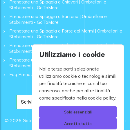
Prenotare una Spiaggia a Chiavari | Ombrelloni e
Stabilimenti - GoToMare
Prenotare una Spiaggia a Sarzana | Ombrelloni e
Stabilimenti - GoToMare
Prenotare una Spiaggia a Forte dei Marmi | Ombrelloni e
Stabilimenti - GoToMare
Prenotare una Spiaggia a Lido di Camaiore | Ombrelloni e
Stabilimenti - GoToMare
Utilizziamo i cookie
Prenotare una Spiaggia a Rapallo | Ombrelloni e
Stabilimenti - GoToMare
Noi e terze parti selezionate
Faq Prenotazione Spiagge
utilizziamo cookie o tecnologie simili
per finalità tecniche e, con il tuo
consenso, anche per altre finalità
come specificato nella cookie policy.
Solo essenziali
© 2026
Gotomare srl - Partita IVA 12948810960 .
Tutti i
Accetta tutto
diritti riservati.