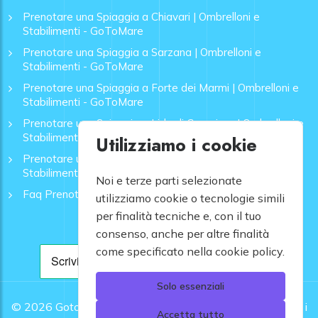
Prenotare una Spiaggia a Chiavari | Ombrelloni e
Stabilimenti - GoToMare
Prenotare una Spiaggia a Sarzana | Ombrelloni e
Stabilimenti - GoToMare
Prenotare una Spiaggia a Forte dei Marmi | Ombrelloni e
Stabilimenti - GoToMare
Prenotare una Spiaggia a Lido di Camaiore | Ombrelloni e
Stabilimenti - GoToMare
Utilizziamo i cookie
Prenotare una Spiaggia a Rapallo | Ombrelloni e
Stabilimenti - GoToMare
Noi e terze parti selezionate
Faq Prenotazione Spiagge
utilizziamo cookie o tecnologie simili
per finalità tecniche e, con il tuo
consenso, anche per altre finalità
come specificato nella cookie policy.
Solo essenziali
© 2026
Gotomare srl - Partita IVA 12948810960 .
Tutti i
Accetta tutto