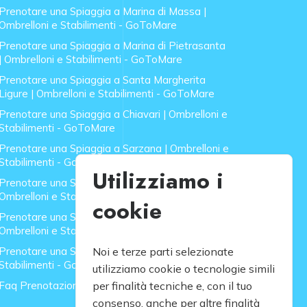
Prenotare una Spiaggia a Marina di Massa |
Ombrelloni e Stabilimenti - GoToMare
Prenotare una Spiaggia a Marina di Pietrasanta
| Ombrelloni e Stabilimenti - GoToMare
Prenotare una Spiaggia a Santa Margherita
Ligure | Ombrelloni e Stabilimenti - GoToMare
Prenotare una Spiaggia a Chiavari | Ombrelloni e
Stabilimenti - GoToMare
Prenotare una Spiaggia a Sarzana | Ombrelloni e
Stabilimenti - GoToMare
Utilizziamo i
Prenotare una Spiaggia a Forte dei Marmi |
Ombrelloni e Stabilimenti - GoToMare
cookie
Prenotare una Spiaggia a Lido di Camaiore |
Ombrelloni e Stabilimenti - GoToMare
Prenotare una Spiaggia a Rapallo | Ombrelloni e
Noi e terze parti selezionate
Stabilimenti - GoToMare
utilizziamo cookie o tecnologie simili
Faq Prenotazione Spiagge
per finalità tecniche e, con il tuo
consenso, anche per altre finalità