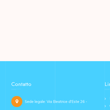
Contatto
Li
Sede legale: Via Beatrice d'Este 26 -