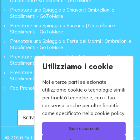
Ombrelloni e Stabilimenti - GoToMare
Prenotare una Spiaggia a Chiavari | Ombrelloni e
Stabilimenti - GoToMare
Prenotare una Spiaggia a Sarzana | Ombrelloni e
Stabilimenti - GoToMare
Prenotare una Spiaggia a Forte dei Marmi | Ombrelloni e
Stabilimenti - GoToMare
Prenotare una Spiaggia a Lido di Camaiore | Ombrelloni e
Stabilimenti - GoToMare
Utilizziamo i cookie
Prenotare una Spiaggia a Rapallo | Ombrelloni e
Stabilimenti - GoToMare
Noi e terze parti selezionate
Faq Prenotazione Spiagge
utilizziamo cookie o tecnologie simili
per finalità tecniche e, con il tuo
consenso, anche per altre finalità
come specificato nella cookie policy.
Solo essenziali
© 2026
Gotomare srl - Partita IVA 12948810960 .
Tutti i