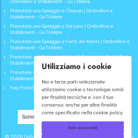
Ombrelloni e Stabilimenti - GoToMare
Prenotare una Spiaggia a Chiavari | Ombrelloni e
Stabilimenti - GoToMare
Prenotare una Spiaggia a Sarzana | Ombrelloni e
Stabilimenti - GoToMare
Prenotare una Spiaggia a Forte dei Marmi | Ombrelloni e
Stabilimenti - GoToMare
Prenotare una Spiaggia a Lido di Camaiore | Ombrelloni e
Stabilimenti - GoToMare
Utilizziamo i cookie
Prenotare una Spiaggia a Rapallo | Ombrelloni e
Stabilimenti - GoToMare
Noi e terze parti selezionate
Faq Prenotazione Spiagge
utilizziamo cookie o tecnologie simili
per finalità tecniche e, con il tuo
consenso, anche per altre finalità
come specificato nella cookie policy.
Solo essenziali
© 2026
Gotomare srl - Partita IVA 12948810960 .
Tutti i