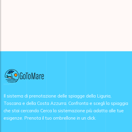
Il sistema di prenotazione delle spiagge della Liguria,
Toscana e della Costa Azzurra. Confronta e scegli la spiaggia
che stai cercando Cerca la sistemazione più adatta alle tue
esigenze. Prenota il tuo ombrellone in un click.