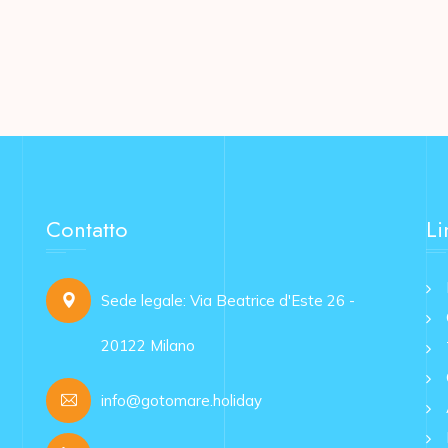
Contatto
Li
Sede legale: Via Beatrice d'Este 26 -
20122 Milano
info@gotomare.holiday