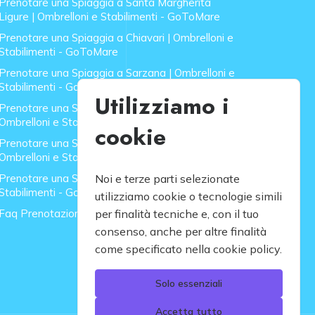
Prenotare una Spiaggia a Santa Margherita
Ligure | Ombrelloni e Stabilimenti - GoToMare
Prenotare una Spiaggia a Chiavari | Ombrelloni e
Stabilimenti - GoToMare
Prenotare una Spiaggia a Sarzana | Ombrelloni e
Stabilimenti - GoToMare
Utilizziamo i
Prenotare una Spiaggia a Forte dei Marmi |
Ombrelloni e Stabilimenti - GoToMare
cookie
Prenotare una Spiaggia a Lido di Camaiore |
Ombrelloni e Stabilimenti - GoToMare
Prenotare una Spiaggia a Rapallo | Ombrelloni e
Noi e terze parti selezionate
Stabilimenti - GoToMare
utilizziamo cookie o tecnologie simili
Faq Prenotazione Spiagge
per finalità tecniche e, con il tuo
consenso, anche per altre finalità
come specificato nella cookie policy.
Solo essenziali
Accetta tutto