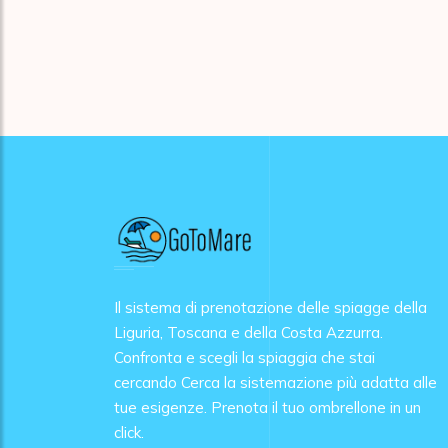
Il sistema di prenotazione delle spiagge della
Liguria, Toscana e della Costa Azzurra.
Confronta e scegli la spiaggia che stai
cercando Cerca la sistemazione più adatta alle
tue esigenze. Prenota il tuo ombrellone in un
click.