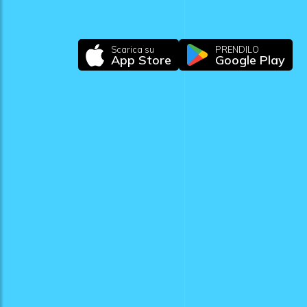
Scarica su
PRENDILO
App Store
Google Play