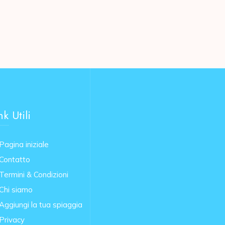
nk Utili
Pagina iniziale
Contatto
Termini & Condizioni
Chi siamo
Aggiungi la tua spiaggia
Privacy