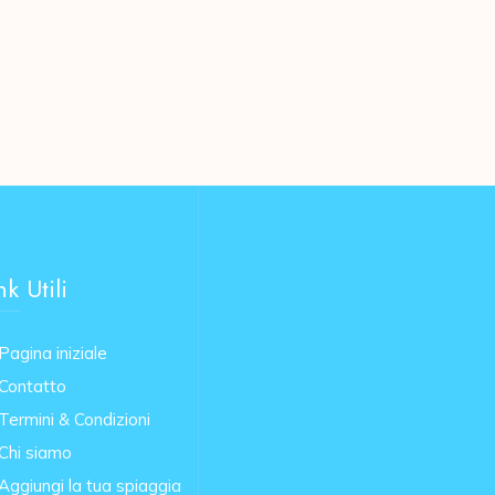
nk Utili
Pagina iniziale
Contatto
Termini & Condizioni
Chi siamo
Aggiungi la tua spiaggia