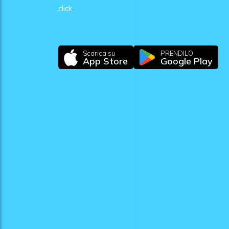
click.
Scarica su
PRENDILO
App Store
Google Play