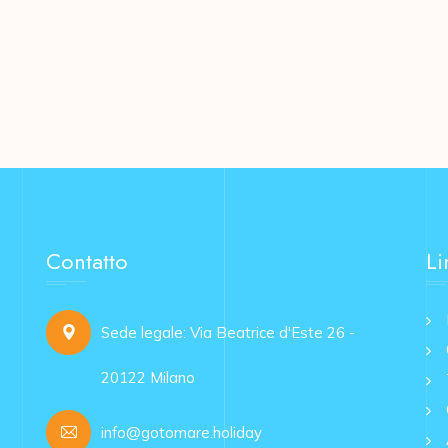
Contatto
Li
Sede legale: Via Beatrice d'Este 26 -
20122 Milano
info@gotomare.holiday