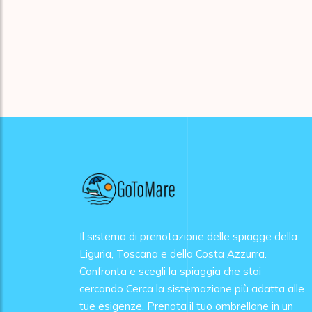
Il sistema di prenotazione delle spiagge della
Liguria, Toscana e della Costa Azzurra.
Confronta e scegli la spiaggia che stai
cercando Cerca la sistemazione più adatta alle
tue esigenze. Prenota il tuo ombrellone in un