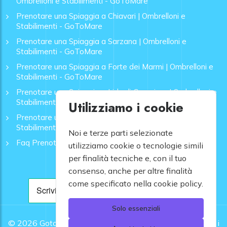
Ombrelloni e Stabilimenti - GoToMare
Prenotare una Spiaggia a Chiavari | Ombrelloni e
Stabilimenti - GoToMare
Prenotare una Spiaggia a Sarzana | Ombrelloni e
Stabilimenti - GoToMare
Prenotare una Spiaggia a Forte dei Marmi | Ombrelloni e
Stabilimenti - GoToMare
Prenotare una Spiaggia a Lido di Camaiore | Ombrelloni e
Stabilimenti - GoToMare
Utilizziamo i cookie
Prenotare una Spiaggia a Rapallo | Ombrelloni e
Stabilimenti - GoToMare
Noi e terze parti selezionate
Faq Prenotazione Spiagge
utilizziamo cookie o tecnologie simili
per finalità tecniche e, con il tuo
consenso, anche per altre finalità
come specificato nella cookie policy.
Solo essenziali
© 2026
Gotomare srl - Partita IVA 12948810960 .
Tutti i