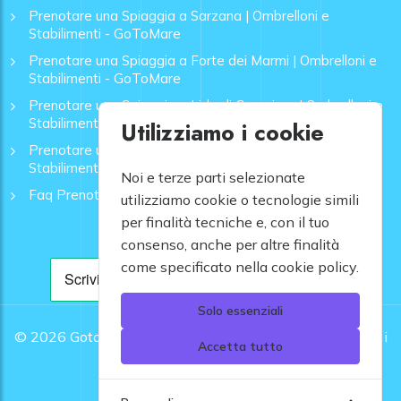
Prenotare una Spiaggia a Sarzana | Ombrelloni e
Stabilimenti - GoToMare
Prenotare una Spiaggia a Forte dei Marmi | Ombrelloni e
Stabilimenti - GoToMare
Prenotare una Spiaggia a Lido di Camaiore | Ombrelloni e
Stabilimenti - GoToMare
Utilizziamo i cookie
Prenotare una Spiaggia a Rapallo | Ombrelloni e
Stabilimenti - GoToMare
Noi e terze parti selezionate
Faq Prenotazione Spiagge
utilizziamo cookie o tecnologie simili
per finalità tecniche e, con il tuo
consenso, anche per altre finalità
come specificato nella cookie policy.
Solo essenziali
© 2026
Gotomare srl - Partita IVA 12948810960 .
Tutti i
Accetta tutto
diritti riservati.