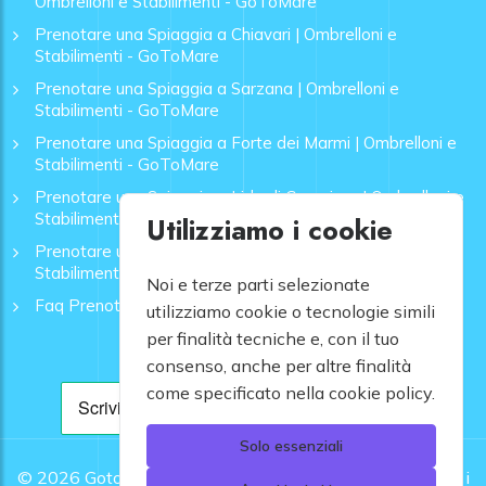
Ombrelloni e Stabilimenti - GoToMare
Prenotare una Spiaggia a Chiavari | Ombrelloni e
Stabilimenti - GoToMare
Prenotare una Spiaggia a Sarzana | Ombrelloni e
Stabilimenti - GoToMare
Prenotare una Spiaggia a Forte dei Marmi | Ombrelloni e
Stabilimenti - GoToMare
Prenotare una Spiaggia a Lido di Camaiore | Ombrelloni e
Stabilimenti - GoToMare
Utilizziamo i cookie
Prenotare una Spiaggia a Rapallo | Ombrelloni e
Stabilimenti - GoToMare
Noi e terze parti selezionate
Faq Prenotazione Spiagge
utilizziamo cookie o tecnologie simili
per finalità tecniche e, con il tuo
consenso, anche per altre finalità
come specificato nella cookie policy.
Solo essenziali
© 2026
Gotomare srl - Partita IVA 12948810960 .
Tutti i