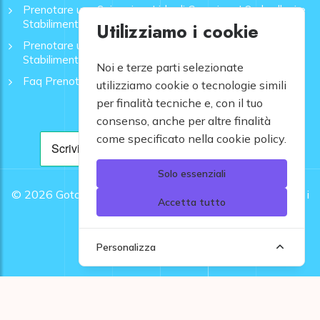
Prenotare una Spiaggia a Lido di Camaiore | Ombrelloni e
Stabilimenti - GoToMare
Utilizziamo i cookie
Prenotare una Spiaggia a Rapallo | Ombrelloni e
Stabilimenti - GoToMare
Noi e terze parti selezionate
Faq Prenotazione Spiagge
utilizziamo cookie o tecnologie simili
per finalità tecniche e, con il tuo
consenso, anche per altre finalità
come specificato nella cookie policy.
Solo essenziali
© 2026
Gotomare srl - Partita IVA 12948810960 .
Tutti i
Accetta tutto
diritti riservati.
Personalizza