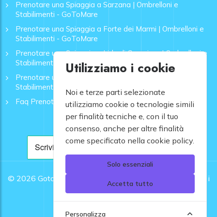
Prenotare una Spiaggia a Sarzana | Ombrelloni e
Stabilimenti - GoToMare
Prenotare una Spiaggia a Forte dei Marmi | Ombrelloni e
Stabilimenti - GoToMare
Prenotare una Spiaggia a Lido di Camaiore | Ombrelloni e
Stabilimenti - GoToMare
Utilizziamo i cookie
Prenotare una Spiaggia a Rapallo | Ombrelloni e
Stabilimenti - GoToMare
Noi e terze parti selezionate
Faq Prenotazione Spiagge
utilizziamo cookie o tecnologie simili
per finalità tecniche e, con il tuo
consenso, anche per altre finalità
come specificato nella cookie policy.
Solo essenziali
© 2026
Gotomare srl - Partita IVA 12948810960 .
Tutti i
Accetta tutto
diritti riservati.
Personalizza